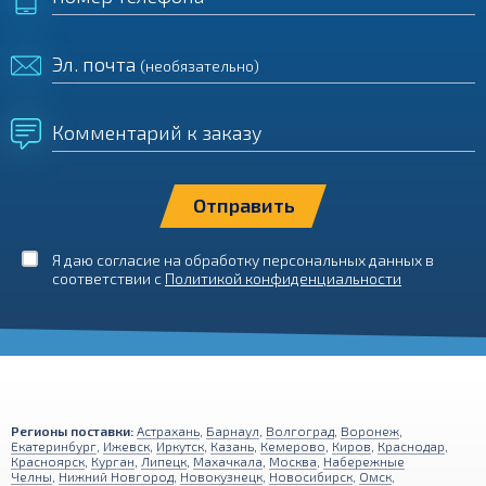
Эл. почта
(необязательно)
Комментарий к заказу
Я даю согласие на обработку персональных данных в
соответствии с
Политикой конфиденциальности
Регионы поставки:
Астрахань
,
Барнаул
,
Волгоград
,
Воронеж
,
Екатеринбург
,
Ижевск
,
Иркутск
,
Казань
,
Кемерово
,
Киров
,
Краснодар
,
Красноярск
,
Курган
,
Липецк
,
Махачкала
,
Москва
,
Набережные
Челны
,
Нижний Новгород
,
Новокузнецк
,
Новосибирск
,
Омск
,