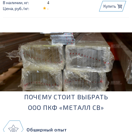
10x100
10x120
10x150
10x50
4
Купить
10x60
10x80
-
ПОЧЕМУ СТОИТ ВЫБРАТЬ
ООО ПКФ «МЕТАЛЛ СВ»
Обширный опыт