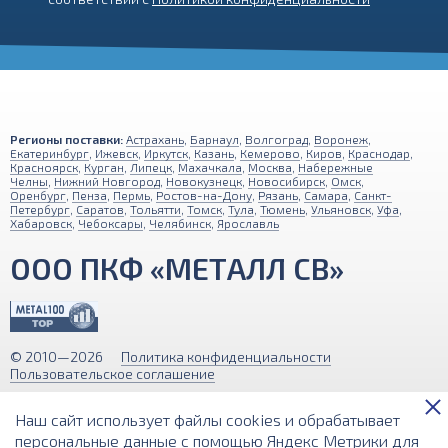
Регионы поставки:
Астрахань
,
Барнаул
,
Волгоград
,
Воронеж
,
Екатеринбург
,
Ижевск
,
Иркутск
,
Казань
,
Кемерово
,
Киров
,
Краснодар
,
Красноярск
,
Курган
,
Липецк
,
Махачкала
,
Москва
,
Набережные
Челны
,
Нижний Новгород
,
Новокузнецк
,
Новосибирск
,
Омск
,
Оренбург
,
Пенза
,
Пермь
,
Ростов-на-Дону
,
Рязань
,
Самара
,
Санкт-
Петербург
,
Саратов
,
Тольятти
,
Томск
,
Тула
,
Тюмень
,
Ульяновск
,
Уфа
,
Хабаровск
,
Чебоксары
,
Челябинск
,
Ярославль
ООО ПКФ «МЕТАЛЛ СВ»
© 2010—2026
Политика конфиденциальности
Пользовательское соглашение
Обращаем ваше внимание на то, что вся информация (включая цены)
Наш сайт использует файлы cookies и обрабатывает
на этом интернет-сайте носит исключительно информационный
характер и ни при каких условиях не является публичной офертой,
персональные данные с помощью Яндекс Метрики для
определяемой положениями Статьи 437 (2) Гражданского кодекса РФ.