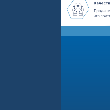
Качест
Продаем
что подт