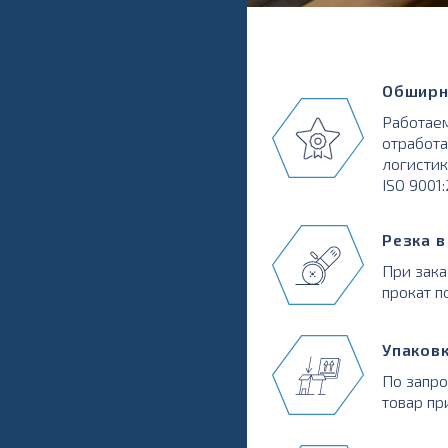
Обширн
Работаем
отработа
логистик
ISO 9001
Резка 
При зака
прокат п
Упаков
По запр
товар пр