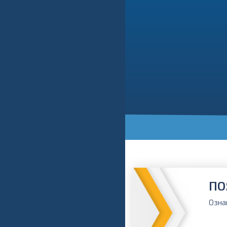
ПО
Озна