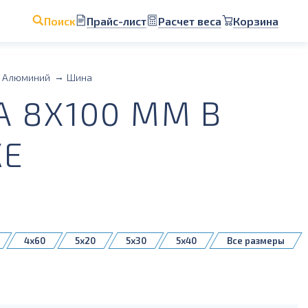
Прайс-лист
Расчет веса
Корзина
Поиск
Алюминий
Шина
 8X100 ММ В
КЕ
4x60
5x20
5x30
5x40
Все размеры
8x100
8x30
8x40
8x50
10x50
10x60
10x80