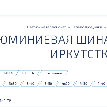
Цветной металлопрокат
Каталог продукции
ЮМИНИЕВАЯ ШИНА
ИРКУТСТ
6060 Т4
6060 Т6
Все сплавы
3x30
3x40
3x50
4x20
4x30
4x40
80
6x20
6x30
6x40
6x50
6x60
6x80
10x100
10x120
10x150
фильтр