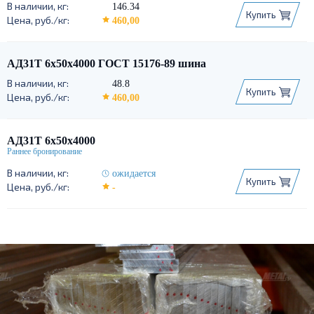
10x100
10x120
10x150
10x50
146.34
Купить
10x60
10x80
460,00
АД31Т 6х50х4000 ГОСТ 15176-89 шина
48.8
Купить
460,00
АД31Т 6х50х4000
ожидается
Купить
-