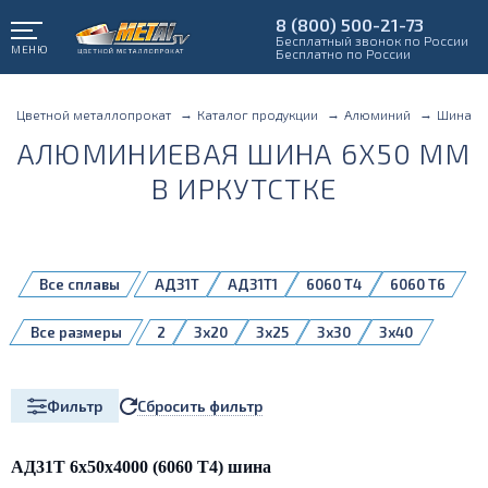
8 (800) 500-21-73
Бесплатный звонок по России
МЕНЮ
Бесплатно по России
Цветной металлопрокат
Каталог продукции
Алюминий
Шина
АЛЮМИНИЕВАЯ ШИНА 6X50 ММ
В ИРКУТСТКЕ
Все сплавы
АД31Т
АД31Т1
6060 Т4
6060 Т6
Все размеры
2
3x20
3x25
3x30
3x40
3x50
4x20
4x30
4x40
4x60
5x20
5x30
5x40
5x50
5x60
Сбросить фильтр
Фильтр
5x80
6x20
6x30
6x40
6x50
6x60
6x80
8x100
8x30
8x40
8x50
8x60
8x80
АД31Т 6х50х4000 (6060 Т4) шина