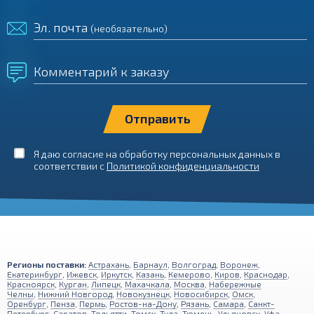
Эл. почта
(необязательно)
Комментарий к заказу
Я даю согласие на обработку персональных данных в
соответствии с
Политикой конфиденциальности
Регионы поставки:
Астрахань
,
Барнаул
,
Волгоград
,
Воронеж
,
Екатеринбург
,
Ижевск
,
Иркутск
,
Казань
,
Кемерово
,
Киров
,
Краснодар
,
Красноярск
,
Курган
,
Липецк
,
Махачкала
,
Москва
,
Набережные
Челны
,
Нижний Новгород
,
Новокузнецк
,
Новосибирск
,
Омск
,
Оренбург
,
Пенза
,
Пермь
,
Ростов-на-Дону
,
Рязань
,
Самара
,
Санкт-
Петербург
,
Саратов
,
Тольятти
,
Томск
,
Тула
,
Тюмень
,
Ульяновск
,
Уфа
,